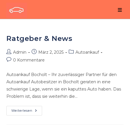
Zum
Inhalt
springen
Ratgeber & News
Beitrags-
Beitrag
Beitrags-
Admin
März 2, 2025
Autoankauf
Autor:
veröffentlicht:
Kategorie:
Beitrags-
0 Kommentare
Kommentare:
Autoankauf Bocholt – Ihr zuverlässiger Partner für den
Autoankauf Autobesitzer in Bocholt geraten in eine
schwierige Lage, wenn sie ein kaputtes Auto haben. Das
Problem ist, dass sie weiterhin die…
Ratgeber
Weiterlesen
&
News